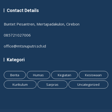
Contact Details
Buntet Pesantren, Mertapadakulon, Cirebon
085721027006
office@mtsnuputri.sch.id
Kategori
Berita
Humas
Kegiatan
Kesiswaan
Kurikulum
Sarpras
Uncategorized