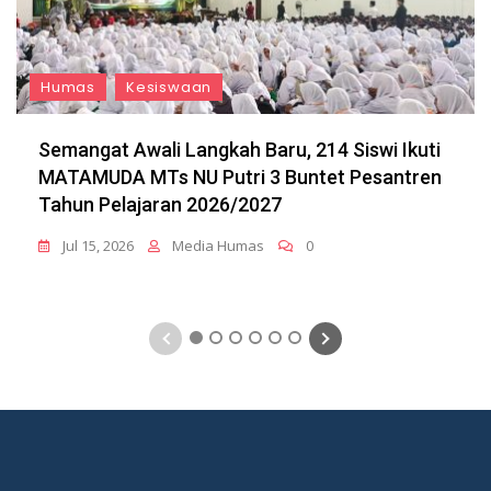
Humas
Kesiswaan
Semangat Awali Langkah Baru, 214 Siswi Ikuti
MATAMUDA MTs NU Putri 3 Buntet Pesantren
Tahun Pelajaran 2026/2027
Jul 15, 2026
Media Humas
0
1
2
3
4
5
6