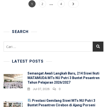
…
Paginasi
Page
Page
Page
1
2
4
pos
SEARCH
Cari
untuk:
LATEST POSTS
Semangat Awali Langkah Baru, 214 Siswi Ikuti
MATAMUDA MTs NU Putri 3 Buntet Pesantren
Tahun Pelajaran 2026/2027
Jul 07, 2026
0
Prestasi Gemilang Siswi MTs NU Putri 3
Buntet Pesantren Cirebon di Ajang Porseni