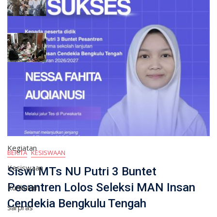
Mar 03, 2026
0
MTs NU Putri 3 Buntet Pesantren Gelar Tahlil
dan Buka Puasa Bersama
Mar 03, 2026
0
KATEGORI
Berita
Humas
Kegiatan
BERITA
KESISWAAN
Kesiswaan
Siswi MTs NU Putri 3 Buntet
Pesantren Lolos Seleksi MAN Insan
Kurikulum
Cendekia Bengkulu Tengah
Sarpras