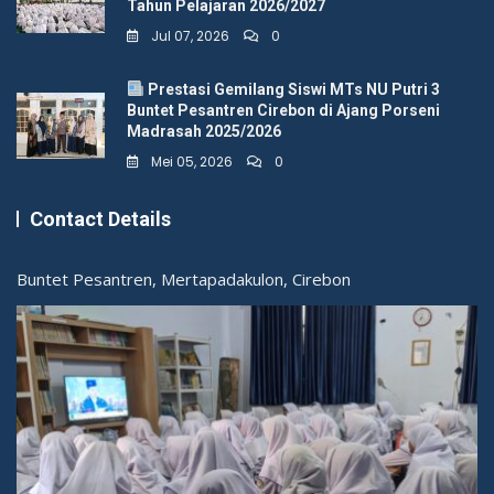
Tahun Pelajaran 2026/2027
BERITA
KEGIATAN
Jul 07, 2026
0
Guru MTs NU Putri Buntet Pesantren
Luncurkan Antologi Puisi “Sabda
Prestasi Gemilang Siswi MTs NU Putri 3
Buntet Pesantren Cirebon di Ajang Porseni
Mendung”
Madrasah 2025/2026
Mei 05, 2026
0
Mei 18, 2023
Admin
Contact Details
Sri Mandah Syakiroh, seorang guru bahasa Indonesia di
Madrasah Tsanawiyah Nahdlatul Ulama (MTs NU) Putri
Buntet Pesantren, Mertapadakulon, Cirebon
085721027006
office@mtsnuputri.sch.id
Kategori