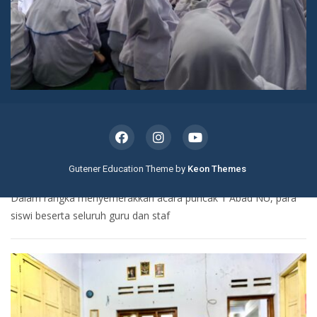
Berita
Humas
Kegiatan
Kesiswaan
Kurikulum
Sarpras
Uncategorized
BERITA
KESISWAAN
NOBAR DALAM RANGKA 1 ABAD NU
Gutener Education Theme by
Keon Themes
Feb 9, 2023
Media Kurikulum
Dalam rangka menyemerakkan acara puncak 1 Abad NU, para
siswi beserta seluruh guru dan staf