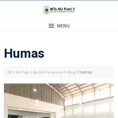
Skip
to
content
MENU
Humas
>
>
Humas
MTs NU Putri 3 Buntet Pesantren
Blog
SEARCH
Cari