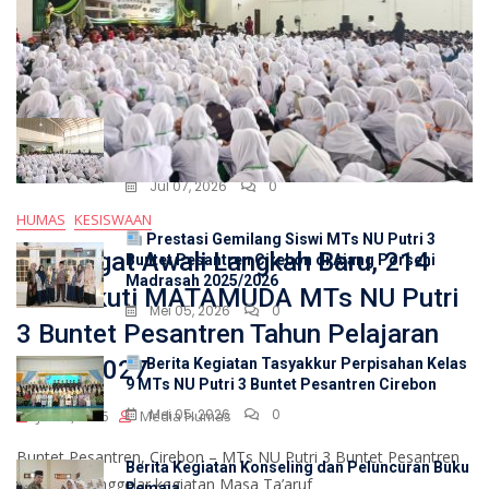
untuk:
LATEST POSTS
Semangat Awali Langkah Baru, 214 Siswi Ikuti
MATAMUDA MTs NU Putri 3 Buntet Pesantren
Tahun Pelajaran 2026/2027
Jul 07, 2026
0
HUMAS
KESISWAAN
Prestasi Gemilang Siswi MTs NU Putri 3
Semangat Awali Langkah Baru, 214
Buntet Pesantren Cirebon di Ajang Porseni
Madrasah 2025/2026
Siswi Ikuti MATAMUDA MTs NU Putri
Mei 05, 2026
0
3 Buntet Pesantren Tahun Pelajaran
2026/2027
Berita Kegiatan Tasyakkur Perpisahan Kelas
9 MTs NU Putri 3 Buntet Pesantren Cirebon
Mei 05, 2026
0
Jul 15, 2026
Media Humas
Buntet Pesantren, Cirebon – MTs NU Putri 3 Buntet Pesantren
Berita Kegiatan Konseling dan Peluncuran Buku
Cirebon menggelar kegiatan Masa Ta’aruf
Remaja