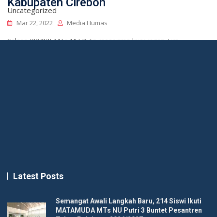
Kabupaten Cirebon
Uncategorized
Mar 22, 2022
Media Humas
Selasa (22/03) MTs NU Putri menerima kunjungan Tim
pengawas dari Kemenag Kab. Cirebon. Tujuan dilakukannya
Latest Posts
Semangat Awali Langkah Baru, 214 Siswi Ikuti
MATAMUDA MTs NU Putri 3 Buntet Pesantren