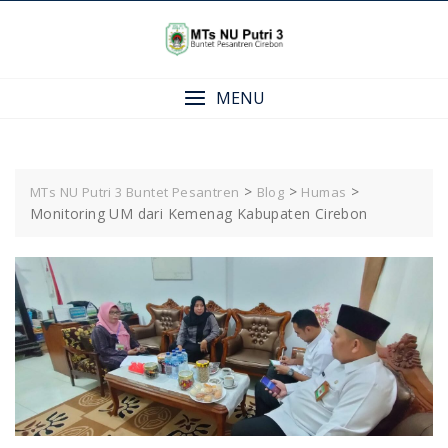
Skip
to
content
MENU
>
>
>
MTs NU Putri 3 Buntet Pesantren
Blog
Humas
Monitoring UM dari Kemenag Kabupaten Cirebon