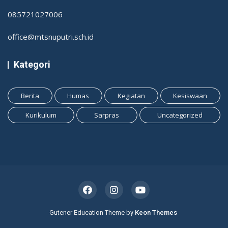
085721027006
office@mtsnuputri.sch.id
Kategori
Berita
Humas
Kegiatan
Kesiswaan
Kurikulum
Sarpras
Uncategorized
Gutener Education Theme by
Keon Themes