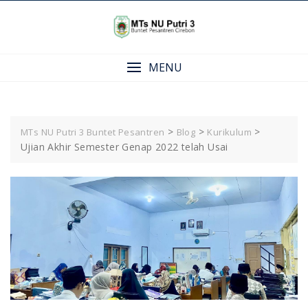
Skip
to
content
MENU
>
>
>
MTs NU Putri 3 Buntet Pesantren
Blog
Kurikulum
Ujian Akhir Semester Genap 2022 telah Usai