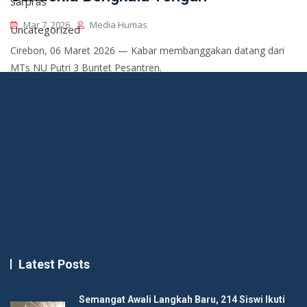
Sarpras
Mar 7, 2026
Media Humas
Uncategorized
Cirebon, 06 Maret 2026 — Kabar membanggakan datang dari
MTs NU Putri 3 Buntet Pesantren.
Latest Posts
Semangat Awali Langkah Baru, 214 Siswi Ikuti